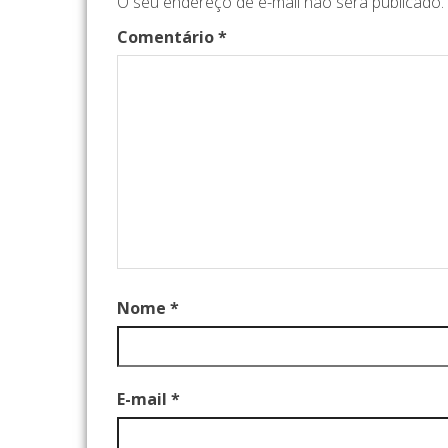
O seu endereço de e-mail não será publicado.
Comentário
*
Nome
*
E-mail
*