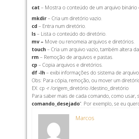
cat
– Mostra o conteúdo de um arquivo binário 
mkdir
– Cria um diretório vazio.
cd
– Entra num diretório.
ls
– Lista o conteúdo do diretório.
mv –
Move ou renomeia arquivos e diretórios.
touch
– Cria um arquivo vazio, também altera d
rm
– Remoção de arquivos e pastas.
cp
– Copia arquivos e diretórios.
df -lh
– exibi informações do sistema de arquiv
Obs: Para cópia, remoção, ou mover um diretório 
EX: cp -r /origem_diretório /destino_diretório
Para saber mais de cada comando, como usar, sua
comando_desejado
“. Por exemplo, se eu qu
Marcos