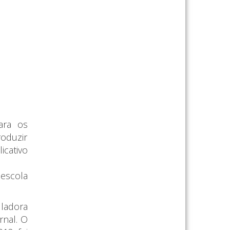
ara os
roduzir
icativo
 escola
uladora
rnal.
O