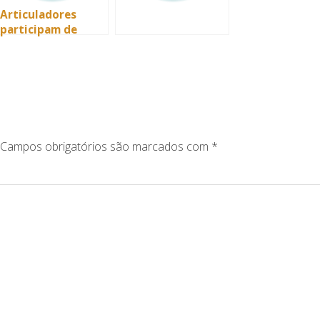
Articuladores
participam de
novos momentos
de estudos sobre o
xadrez e
construção de
Jornal escolar
Campos obrigatórios são marcados com
*