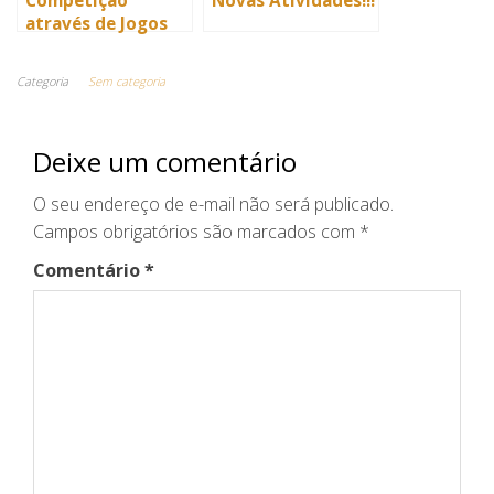
Competição
Novas Atividades!!!
através de Jogos
estimula
aprendizagem dos
Categoria
Sem categoria
alunos da Escola
Municipal de
Tempo Integral
Deixe um comentário
Professora Iracema
Pereira da Paixao
O seu endereço de e-mail não será publicado.
Campos obrigatórios são marcados com
*
Comentário
*