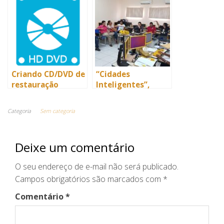
aprendizagem dos
alunos da Escola
Municipal de
Tempo Integral
Professora Iracema
Pereira da Paixao
Criando CD/DVD de
“Cidades
restauração
Inteligentes”,
BNCC e Sim Online
são temas de
Categoria
Sem categoria
formação dos
Analistas em
Educação
Deixe um comentário
Tecnológica de
Juazeiro
O seu endereço de e-mail não será publicado.
Campos obrigatórios são marcados com
*
Comentário
*